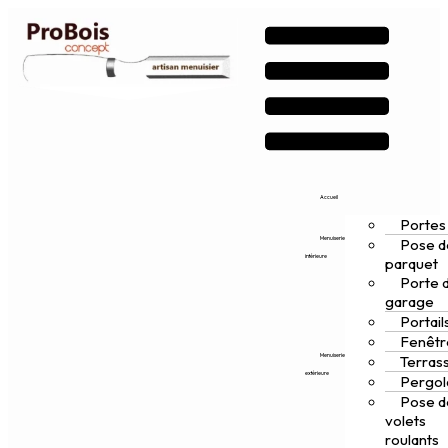
Accueil
Portes
Menuiserie
Pose d
intérieure
parquet
Porte 
garage
Portail
Fenêtr
Menuiserie
Terras
extérieure
Pergol
Pose d
volets
roulants