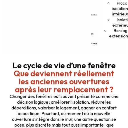
Placo
isolatio
intérieu
Isolation
Isolat
extérie
Bardag
ITE
extensio
Contact
Le cycle de vie d’une fenêtre
Que deviennent réellement
les anciennes ouvertures
après leur remplacement ?
Changer des fenêtres est souvent présenté comme une
décision logique : améliorer l’isolation, réduire les
déperditions, valoriser le logement, gagner en confort
acoustique. Pourtant, au moment où la nouvelle
ouverture s’intègre dans le mur, une autre question se
pose, plus discrète mais tout aussi importante : que