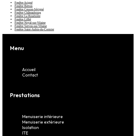
Fenêtre Acigné
Fenêtre Betton
Fenêtre Cesson-Sévigné
Fenêtre Châteaubourg
Fenêtre La Bouëxière
Fenêtre Liffré
Fenêtre Noyal-sur-Vilaine
Fenêtre Servon-sur-Vilaine
Fenêtre Saint-Aubin-du-Cormier
Menu
Accueil
Contact
Prestations
Menuiserie intérieure
Menuiserie extérieure
Isolation
ITE