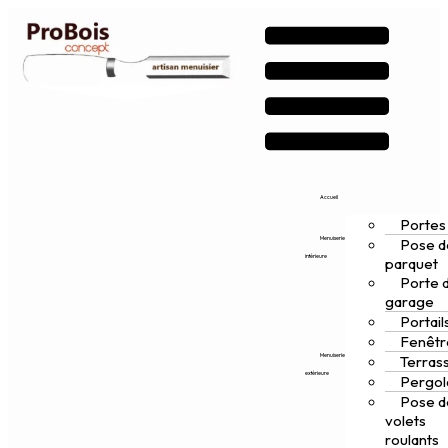
Accueil
Portes
Menuiserie
Pose d
intérieure
parquet
Porte 
garage
Portail
Fenêtr
Menuiserie
Terras
extérieure
Pergol
Pose d
volets
roulants