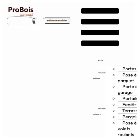
Accueil
Portes
Menuiserie
Pose d
intérieure
parquet
Porte 
garage
Portail
Fenêtr
Menuiserie
Terras
extérieure
Pergol
Pose d
volets
roulants