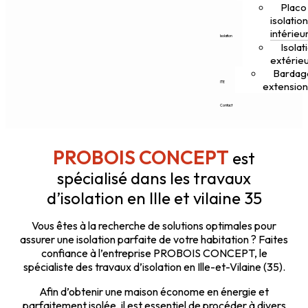
Placo
isolatio
intérieu
Isolation
Isolat
extérie
Bardag
ITE
extensio
Contact
PROBOIS CONCEPT
est
spécialisé dans les travaux
d’isolation en Ille et vilaine 35
Vous êtes à la recherche de solutions optimales pour
assurer une isolation parfaite de votre habitation ? Faites
confiance à l’entreprise PROBOIS CONCEPT, le
spécialiste des travaux d’isolation en Ille-et-Vilaine (35).
Afin d’obtenir une maison économe en énergie et
parfaitement isolée, il est essentiel de procéder à divers