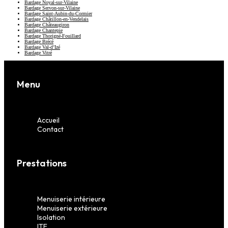
Bardage Noyal-sur-Vilaine
Bardage Servon-sur-Vilaine
Bardage Saint-Aubin-du-Cormier
Bardage Châtillon-en-Vendelais
Bardage Châteaugiron
Bardage Chantepie
Bardage Thorigné-Fouillard
Bardage Brécé
Bardage Val-d’Izé
Bardage Vitré
Menu
Accueil
Contact
Prestations
Menuiserie intérieure
Menuiserie extérieure
Isolation
ITE