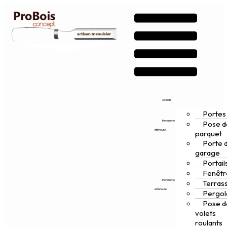
Accueil
Portes
Menuiserie
Pose d
intérieure
parquet
Porte 
garage
Portail
Fenêtr
Menuiserie
Terras
extérieure
Pergol
Pose d
volets
roulants