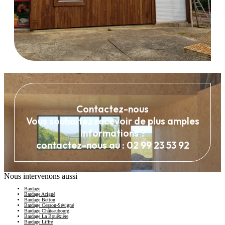
Contactez-nous
Vous souhaitez recevoir de plus amples
informations ?
contactez-nous au : 02 99 23 53 92
Nous intervenons aussi
Bardage
Bardage Acigné
Bardage Betton
Bardage Cesson-Sévigné
Bardage Châteaubourg
Bardage La Bouëxière
Bardage Liffré