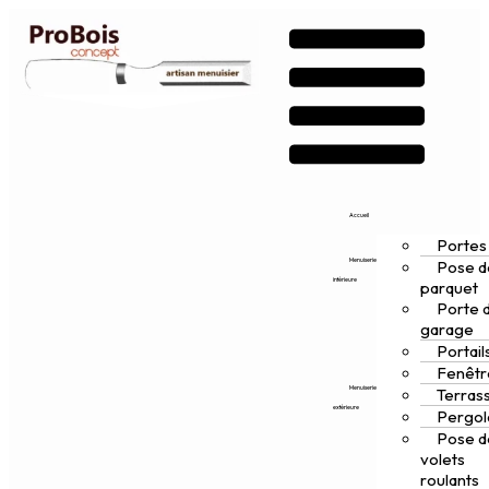
Accueil
Portes
Menuiserie
Pose d
intérieure
parquet
Porte 
garage
Portail
Fenêtr
Menuiserie
Terras
extérieure
Pergol
Pose d
volets
roulants