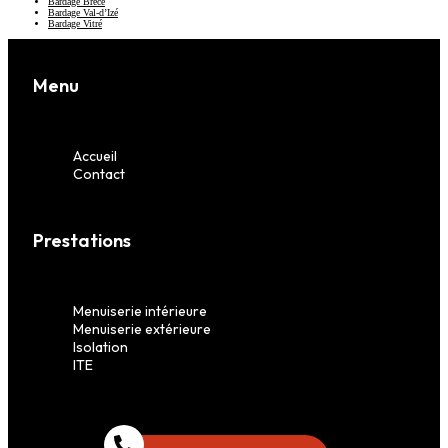
Bardage Brécé
Bardage Val-d’Izé
Bardage Vitré
Menu
Accueil
Contact
Prestations
Menuiserie intérieure
Menuiserie extérieure
Isolation
ITE