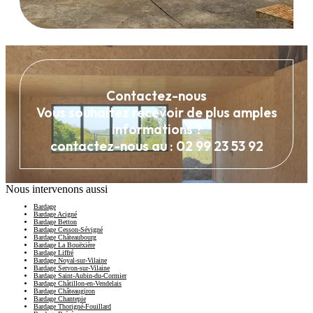
Contactez-nous
Vous souhaitez recevoir de plus amples
informations ?
contactez-nous au : 02 99 23 53 92
Nous intervenons aussi
Bardage
Bardage Acigné
Bardage Betton
Bardage Cesson-Sévigné
Bardage Châteaubourg
Bardage La Bouëxière
Bardage Liffré
Bardage Noyal-sur-Vilaine
Bardage Servon-sur-Vilaine
Bardage Saint-Aubin-du-Cormier
Bardage Châtillon-en-Vendelais
Bardage Châteaugiron
Bardage Chantepie
Bardage Thorigné-Fouillard