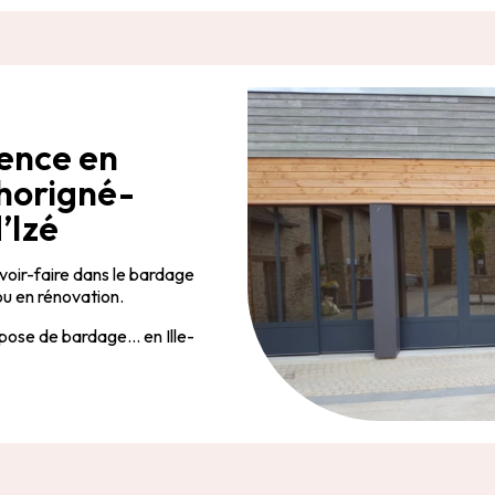
ience en
horigné-
’Izé
voir-faire dans le bardage
 ou en rénovation.
 pose de bardage… en Ille-